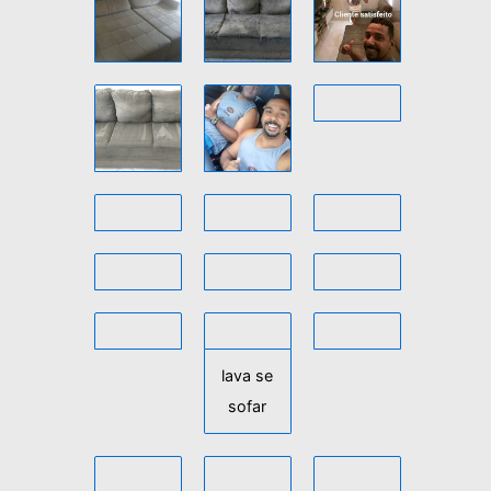
o
r
:
lava se
sofar