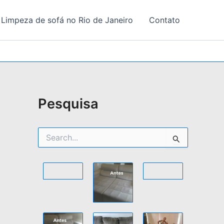
 Limpeza de sofá no Rio de Janeiro
Contato
Pesquisa
P
e
s
q
u
i
s
a
r
p